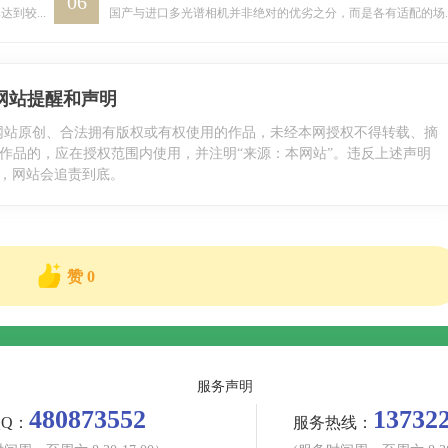
06
总体而言，国产EL检测仪在技术成熟度和产品丰富度上已达到较高水平。结合自身应用场景、精度要求和预算，选择正规厂商的适配产品，就能获得可靠的光伏组件内部缺陷检测能力。
国产与进口多光谱相机并非绝对的优劣之分，而是各有适配的场景。进口品牌胜在技术积淀与品牌认可度，适合高端科研与全球化需求；国产品牌胜在性价比、本土化服务与定
网站提醒和声明
网站原创、合法拥有版权或有权使用的作品，未经本网授权不得转载、摘
作品的，应在授权范围内使用，并注明“来源：本网站”。违反上述声明
，网站会追责到底。
赞
0
服务声明
480873552
13732
QQ：
服务热线：