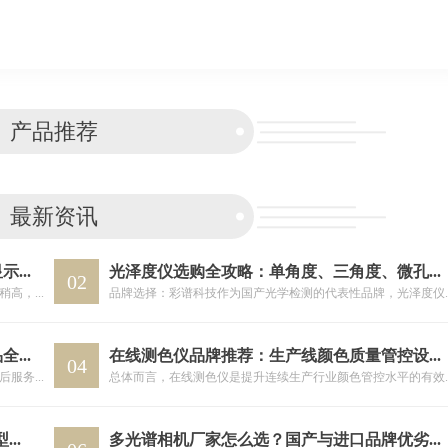
行业，为广大客户提供优质的产品和精心的服务，是国内检测仪器优质
科技的不断发展，新产品推陈出新，层出不穷，淄
产品推荐
最新资讯
雾度仪与透过率仪的区别：玻璃、薄膜、显示屏行业选型指南
光泽度仪选购全攻略：单角度、三角度、微孔怎么选
02
总体而言，雾度仪功能更全面，适用场景更广，虽然价格稍高，但更推荐优先考虑。根据预算和精度要求选择对应档次的型号即可。
品牌选择：彩谱科技作为国产光学检测的代表性品牌，光泽度仪产品规格齐全，质量稳定，售
色差仪与分光测色仪的区别：彩谱科技产品全解析
在线测色仪品牌推荐：生产线颜色质量管控设备选型
04
品牌选择上，优先考虑有自主研发能力、产品线完整、售后服务好的厂商。彩谱科技作为国产光学检测的代表性品牌，产品体系完整，技术积累深厚，本土化服务响应快，是颜色检测设备采购的稳妥选择。总体而言，没有绝对的好坏，只有是否适合。根据自身精度要求、应用场景和预算综合考量，就能选到合适的颜色检测设备。
总体而言，在线测色仪是提升连续生产行业颜色管控水平的
EL检测仪品牌推荐：光伏组件检测设备选型指南
多光谱相机厂家怎么选？国产与进口品牌优劣势分析