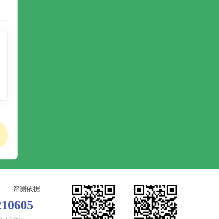
制灵活性，更贴合国内多数工业与农业用户的实际需求。随着国产技术的持续进步，两者的性能差距正在不断缩小。2026 年选型时，用户无需盲目迷信进口品牌，可根据自身的精度要求、预算范围与服务需求，综合评估后做出选择。彩谱科技等头部国产品牌，在产品性能与服务体系上都已较为成熟，是追求高性价比与落地效率的用户的优质选项。
评测依据
210605