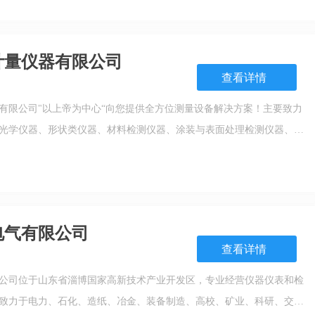
德国BYK、杭州彩谱、杭州远方、深圳3NH等颜色光
计量仪器有限公司
查看详情
有限公司"以上帝为中心“向您提供全方位测量设备解决方案！主要致力
光学仪器、形状类仪器、材料检测仪器、涂装与表面处理检测仪器、工
器设备售后维修服务等；广泛应用于汽车工业、航空航天、轴承、机床
涂装电镀及教学系统中…
电气有限公司
查看详情
公司位于山东省淄博国家高新技术产业开发区，专业经营仪器仪表和检
致力于电力、石化、造纸、冶金、装备制造、高校、矿业、科研、交