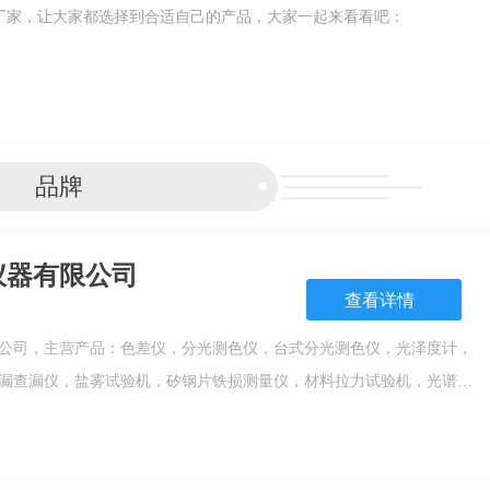
厂家，让大家都选择到合适自己的产品，大家一起来看看吧：
品牌
仪器有限公司
查看详情
公司，主营产品：色差仪，分光测色仪，台式分光测色仪，光泽度计，
漏查漏仪，盐雾试验机，矽钢片铁损测量仪，材料拉力试验机，光谱
，三坐标，粗糙度仪，漆包线检测仪器，激光测径仪，测厚仪，探伤
矩测试仪，弹簧拉压试验机，金相实验设备，硬度计等。