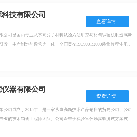
源科技有限公司
查看详情
限公司是国内专业从事高分子材料试验方法研究与材料试验机制造高新
发，生产制造与经营为一体，全面贯彻ISO9001:2000质量管理体系，
资源计划）管理系统集中信息技术与先进的管理思想于一身的企业运行模
息时代生存、发展的基石，实现了技术、生产、财务、
德仪器有限公司
查看详情
限公司成立于2015年，是一家从事高新技术产品销售的贸易公司。公司
专业的技术销售工程师团队。公司着重于实验室仪器实验测试方案技术
料、3C电子、化工行业均有成熟的案例。经销品牌：日本柯尼卡美能