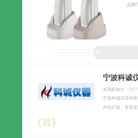
品牌
宁波科诚
本周影响力：5377
宁波科诚仪器有限
对色灯箱，管道泄
仪，影像仪投影仪
仪，推拉力计，扭