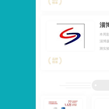
模具
淄
本周影
淄博
测实
通、
的供