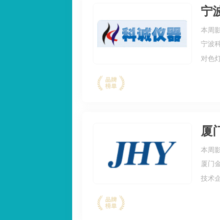
宁
本周影
宁波
对色
仪，
仪，
厦
本周影
厦门
技术企
采用
式，