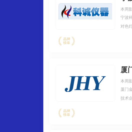
本周影
宁波
对色
仪，
仪，
厦
本周影
厦门
技术企
采用
式，